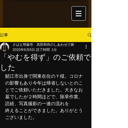
記事
さばえ明厳寺 高田和尚のしあわせ三昧
2020年6月6日
読了時間: 1分
「やむを得ず」のご依頼で
した
鯖江市出身で関東在住のＹ様。コロナ
の影響もあり今年は帰省しないとのこ
とでご依頼いただきました。大きなお
墓でしたが２時間ほどで、除草作業、
読経、写真撮影の一連の流れを
終えることができました。ありがとう
ございました。