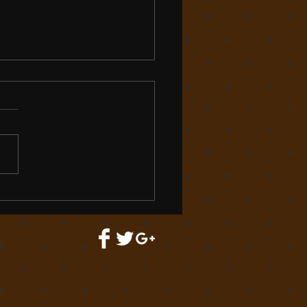
げさまで
の新聞報道で問い合わせが増
きました。 今日は終日なれ
営業活動。墓じまいのご依頼
二人いただきました。 ご家
思いを第一に取り組んでまい
す。