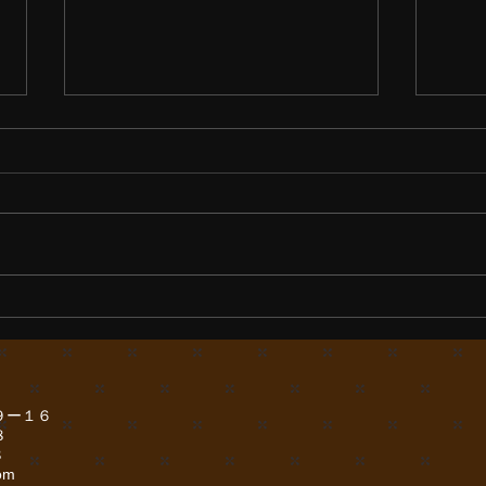
おか
先日
えて
ない
夕陽に魅せられて
をお
族の
りま
９ー１６
８
８
om