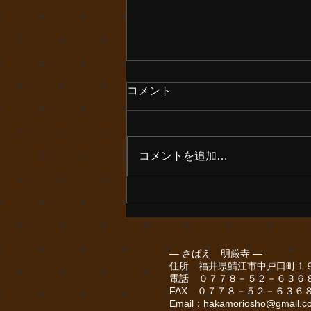
朝晩寒く感じます
コメント
お彼岸ですが彼岸花が全く咲きま
せん。どうしたんでしょううね。
コメントを追加…
― さばえ 明厳寺 ―
住所 福井県鯖江市中戸口町１
電話 ０７７８－５２－６３６
FAX ０７７８－５２－６３６
Email：
hakamoriosho@gmail.c