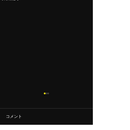
おかげさまで
先日の新聞報道で
が増えてきました
コメント
日なれない営業活
夕陽に魅せられて