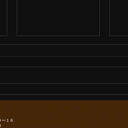
お浄土からの慈悲
夕陽
９ー１６
８