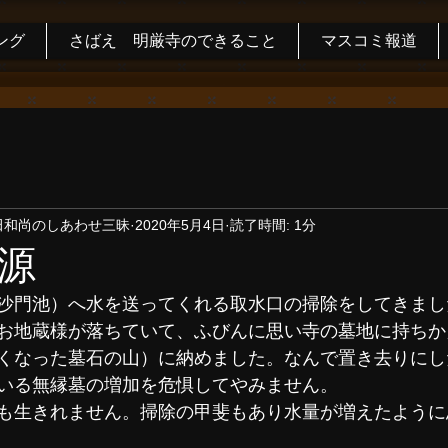
ング
さばえ 明厳寺のできること
マスコミ報道
田和尚のしあわせ三昧
2020年5月4日
読了時間: 1分
源
沙門池）へ水を送ってくれる取水口の掃除をしてきまし
お地蔵様が落ちていて、ふびんに思い寺の墓地に持ちか
くなった墓石の山）に納めました。なんで置き去りにし
いる無縁墓の増加を危惧してやみません。
も生きれません。掃除の甲斐もあり水量が増えたように