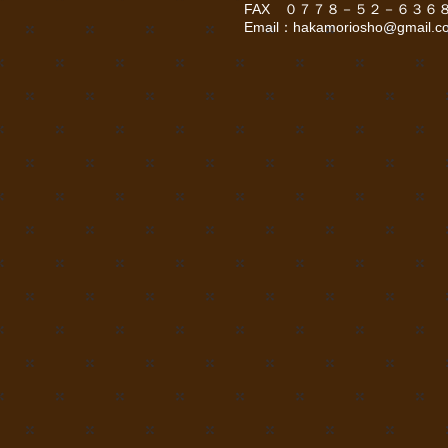
FAX ０７７８－５２－６３６
Email：
hakamoriosho@gmail.c