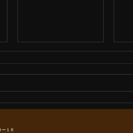
お浄土からの慈悲
夕陽
９ー１６