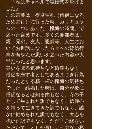
「私はチャペルで結婚式を挙げま
した」
この言葉は、得度習礼（僧侶になる
ための行）に行った時、カリキュラ
ムの一つにあった「懺悔の時間」で
述べた言葉です。多くの参加者は、
親、兄弟、友人、恩師等、人生にお
いてお世話になった方々への背信行
為を悔やんだ思いを述べた内容が大
半だったと思います。
笑いを取る気持ちなど微塵もなく、
僧侶を志す者としてあるまじき行為
だったとする精一杯の懺悔の気持ち
でした。結婚した時は、自分が後に
僧侶なるとは知る由もなく、寺の子
として生まれた訳でもなく、信仰心
を持って生きてきた訳でもなく、誰
かに勧められた訳でもなく、大志を
抱いた訳でもなく、ただ「ご縁をい
ただいて」としか言いようのない私