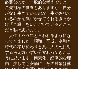
必要なのか。一般的な考えですと、
ご先祖様の供養もありますが、自分
がなぜ生きているのか、生かされて
いるのかを気づかせてくれるきっか
け「ご縁」をいただいているところ
だと私は思います。
人生１００年と言われるようにな
ってきました。昭和、平成、令和と
時代の移り変わりと共に人の死に対
する考え方がずい分変わってきたよ
うに思います。簡素化、経済的な理
由、少しでも安価に。その対象は葬
儀の在り方や墓に対するものだけで
はなく、仏法や寺院の存在を軽視す
ることにはとどまらず、命の重ささ
えも経済的価値観や自己中心的思考
の前に後退しつつあります。
お墓は、仏法とご先祖様、今の私を
繋いでくださるものです。
決して排除される存在のものではあ