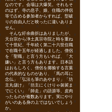
なのです。会場は大爆笑。それもそ
のはず、寺の息子、娘、住職の伴侶
等で占める参加者からすれば、型破
りの自由人だと映ったに違いありま
せん。
そんな紆余曲折はありましたが、
天台宗から浄土真宗寺院と時を重ね
て十世紀、千年続く第二十六世住職
で在職十五年が経過しました。僧侶
を「聖職」と言う方もいれば、「大
嫌い」と言う方もあります。日本語
はおもしろく、僧侶を揶揄する言葉
の代表的なものがあり、「馬の耳に
念仏」「弘法も筆のあやまり」「坊
主丸儲け」「坊主にくけりゃ袈裟ま
でにくい」「師走」の語源等、皮肉
ったものが複数あります。実にやり
がいのある身の上ではないでしょう
か。