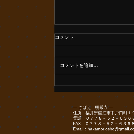
朝晩寒く感じます
コメント
お彼岸ですが彼岸花が全く咲きま
せん。どうしたんでしょううね。
コメントを追加…
― さばえ 明厳寺 ―
住所 福井県鯖江市中戸口町１
電話 ０７７８－５２－６３６
FAX ０７７８－５２－６３６
Email：
hakamoriosho@gmail.c