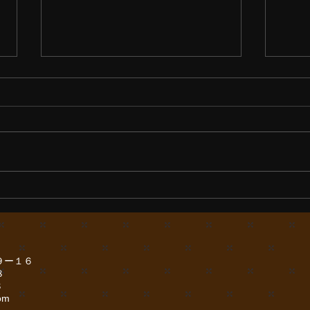
お浄土からの慈悲
夕陽
９ー１６
８
８
om